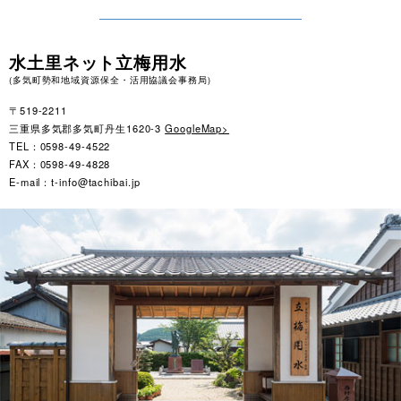
水土里ネット立梅用水
(多気町勢和地域資源保全・活用協議会事務局)
〒519-2211
三重県多気郡多気町丹生1620-3
GoogleMap>
TEL：0598-49-4522
FAX：0598-49-4828
E-mail：t-info@tachibai.jp