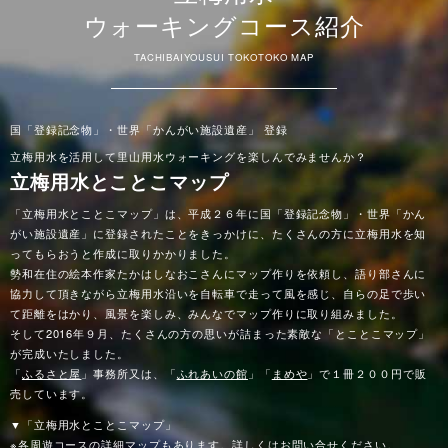
ウォーキングコース紹介
TACHIBAIYOUSUI TOKOTOKO MAP
国「登録記念物」・世界「かんがい施設遺産」 登録
立梅用水を活用して里山用水ウォーキングを楽しんでみませんか？
立梅用水とことこマップ
「立梅用水とことこマップ」は、平成２６年に国「登録記念物」・世界「かん
がい施設遺産」に登録されたことをきっかけに、たくさんの方に立梅用水を知
ってもらおうと作成に取りかかりました。
勢和在住の絵本作家たかはしなおこさんにマップ作りを依頼し、語り部さんに
協力して頂きながら立梅用水沿いを自転車で走って風を感じ、自らの足で歩い
て距離をはかり、風景を楽しみ、みんなでマップ作りに取り組みました。
そして2016年９月、たくさんの方の思いが詰まった素敵な「とことこマップ」
が完成いたしました。
「
ふるさと屋
」事務所又は、「
ふれあいの館
」「
まめや
」
で１冊２００円で販
売しています。
▼「立梅用水とことこマップ」
※各周遊コースの詳細マップもあります。詳しくはお問い合せください。