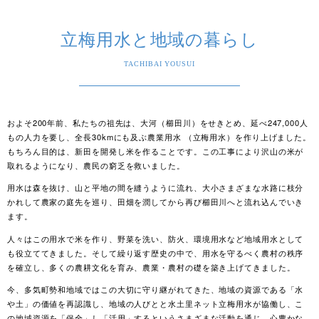
立梅用水と地域の暮らし
TACHIBAI YOUSUI
およそ200年前、私たちの祖先は、大河（櫛田川）をせきとめ、延べ247,000人
もの人力を要し、全長30kmにも及ぶ農業用水 （立梅用水）を作り上げました。
もちろん目的は、新田を開発し米を作ることです。この工事により沢山の米が
取れるようになり、農民の窮乏を救いました。
用水は森を抜け、山と平地の間を縫うように流れ、大小さまざまな水路に枝分
かれして農家の庭先を巡り、田畑を潤してから再び櫛田川へと流れ込んでいき
ます。
人々はこの用水で米を作り、野菜を洗い、防火、環境用水など地域用水として
も役立ててきました。そして繰り返す歴史の中で、用水を守るべく農村の秩序
を確立し、多くの農耕文化を育み、農業・農村の礎を築き上げてきました。
今、多気町勢和地域ではこの大切に守り継がれてきた、地域の資源である「水
や土」の価値を再認識し、地域の人びとと水土里ネット立梅用水が協働し、こ
の地域資源を「保全」し「活用」するというさまざまな活動を通じ、心豊かな