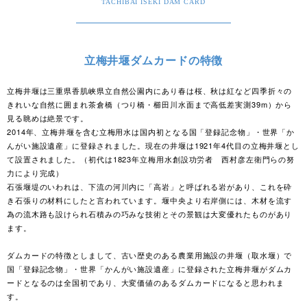
TACHIBAI ISEKI DAM CARD
立梅井堰ダムカードの特徴
立梅井堰は三重県香肌峡県立自然公園内にあり春は桜、秋は紅など四季折々の
きれいな自然に囲まれ茶倉橋（つり橋・櫛田川水面まで高低差実測39m）から
見る眺めは絶景です。
2014年、立梅井堰を含む立梅用水は国内初となる国「登録記念物」・世界「か
んがい施設遺産」に登録されました。現在の井堰は1921年4代目の立梅井堰とし
て設置されました。（初代は1823年立梅用水創設功労者 西村彦左衛門らの努
力により完成）
石張堰堤のいわれは、下流の河川内に「高岩」と呼ばれる岩があり、これを砕
き石張りの材料にしたと言われています。堰中央より右岸側には、木材を流す
為の流木路も設けられ石積みの巧みな技術とその景観は大変優れたものがあり
ます。
ダムカードの特徴としまして、古い歴史のある農業用施設の井堰（取水堰）で
国「登録記念物」・世界「かんがい施設遺産」に登録された立梅井堰がダムカ
ードとなるのは全国初であり、大変価値のあるダムカードになると思われま
す。