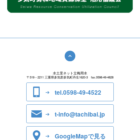
水土里ネット立梅用水
〒519－2211 三重県多気郡多気町丹生1620-3
fax.0598-49-4828
tel.0598-49-4522
t-info@tachibai.jp
GoogleMapで見る