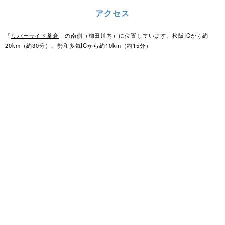
アクセス
「
リバーサイド茶倉
」の南側（櫛田川内）に位置しています。松阪ICから約
20km（約30分）、勢和多気ICから約10km（約15分）